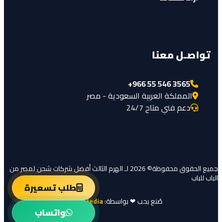
تواصـل معنا
+966 55 546 3565
المملكة العربية السعودية - مصر
دعم فني متاح 24/7
جميع الحقوق محفوظة© 2026 لـ الهرم الثالث أفضل شركات شحن لمصر من
الباب للباب
طلب تسعيرة
صُنع بحب ❤︎ بواسطة:
Motive Media
واتساب