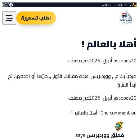
+966 55 546 3565
اطلب تسعيرة
أهلاً بالعالم !
Posted in
Posted by
20 أبريل، 2026
ascopes
غير مصنف
مرحباً بك في ووردبريس. هذه مقالتك الأولى. حررّها أو احذفها، ثم
ابدأ النشر!
Posted in
Posted by
20 أبريل، 2026
ascopes
غير مصنف
One comment on “أهلاً بالعالم !”
مُعلِق ووردبريس
says: