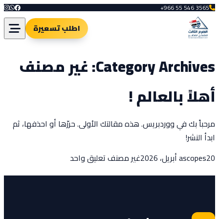
+966 55 546 3565
اطلب تسعيرة
Category Archives:
غير مصنف
أهلاً بالعالم !
مرحباً بك في ووردبريس. هذه مقالتك الأولى. حررّها أو احذفها، ثم
ابدأ النشر!
Posted by
Posted in
على
20 أبريل، 2026
ascopes
غير مصنف
تعليق واحد
أهلاً
بالعالم
!